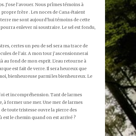
ps. J’ose l’avouer. Nous prîmes témoins à
ropre frère . Les noces de Cana étaient
 la terre me sont aujourd’hui témoins de cette
ourra enlever ni soustraire. Le sel est fondu,
stres, certes un peu de sel sera ma trace de
ules de l’air. A mon tour j’ascensionnerai
jà au fond de mon esprit. L’eau retourne à
arque est fait de verre. Il sera heureux que
 moi, bienheureuse parmi les bienheureux. Le
 foi et incompréhension. Tant de larmes
rage, à former une mer. Une mer de larmes
de toute tristesse ouvre la pierre des
Où est le chemin quand on est arrivé ?