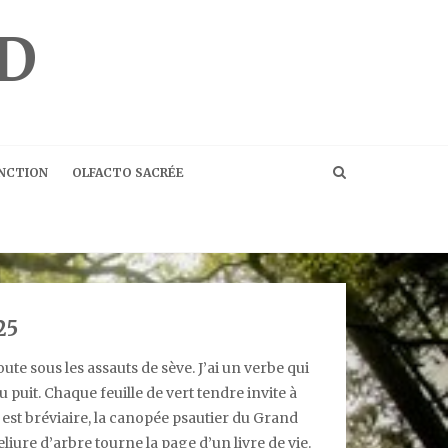
D
ONCTION
OLFACTO SACRÉE
25
te sous les assauts de sève. J’ai un verbe qui
u puit. Chaque feuille de vert tendre invite à
e est bréviaire, la canopée psautier du Grand
iure d’arbre tourne la page d’un livre de vie.