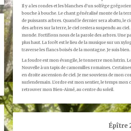
Il y a les rondes et les blanches d’un solfège grégorie
bouche à bouche. Le chant généralisé monte de la terre
de puissants arbres. Quand le dernier sera abattu, le ci
des arbres sur la terre, le ciel restera suspendu au ciel
monde. Fortifions nous de la parole des arbres. Une 
plus haut. La forêt est le lieu de la musique sur un xylo
traverse les flancs boisés de la montagne. Je suis bien.
La foudre est mon évangile, le tonnerre mon lutrin. L
Nouvelle à un tapis de camomilles romaines. Certaine
en droite ascension de ciel. Je me souviens de mon corp
surlendemain. L’ordre est mon sentier, le temps mon cili
retrouver mon Bien-Aimé, au centre du soleil.
Épître 