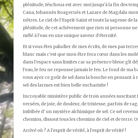
plénitude, Iéschoua est avec moi jusqu’à la fin des tem
Cana, Iohannès Boagernès et Lazare de Magdala mon p
nôtres. Le ciel de l’Esprit-Saint et toute la sagesse de
plénitude, de cet achèvement que rien ni personne ne p
mêlé à l’eau en une unique saveur d’éternité.
Et si vous êtes paludier de mes écrits, de mes pas terre
blanc mais c’est que mon être fera cœur dans les moléc
dans l’espace sans limites car sa présence bleue gît dé
l’eau, le feu ne repousse jamais le feu. Le fond de ma b
vous ayez ce goût de sel dans la bouche en pensant à
sel des larmes est bien belle eucharistie !
Incroyable ministère public de trois années suscitant
versées, de joie, de douleur, de tristesse, parfois de 
imbibée d’ un mystère alchimique de sel. Ce sel revenu 
chemins, dissout tous les chemins de ciel et de terre. 
Arrivé où ? A l’esprit de vérité, à l’esprit de vérité !