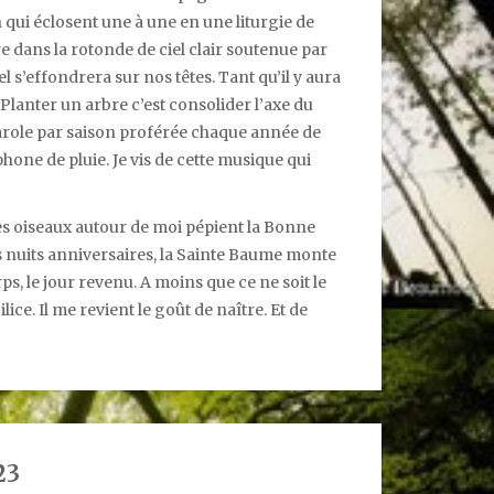
n qui éclosent une à une en une liturgie de
 dans la rotonde de ciel clair soutenue par
el s’effondrera sur nos têtes. Tant qu’il y aura
. Planter un arbre c’est consolider l’axe du
parole par saison proférée chaque année de
phone de pluie. Je vis de cette musique qui
es oiseaux autour de moi pépient la Bonne
s nuits anniversaires, la Sainte Baume monte
s, le jour revenu. A moins que ce ne soit le
ce. Il me revient le goût de naître. Et de
23