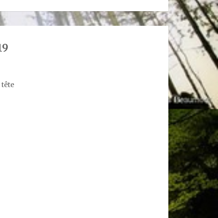
19
 tête