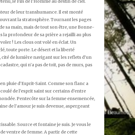
retenu, le Fils de l’Homme au destin de ciel.
steur de leur transhumance. Il est monté
 ouvrant la stratosphère. Tournant les pages
on de sa main, mais de tout son être, une Bonne-
s la profondeur de sa prière a rejailli au plus
 voler ! Les clous ont volé en éclat. Un
, toute porte. Le désert et la liberté
, cité de lumière navigant sur les reflets d’un
adastre, qui n’a pas de toit, pas de murs, pas
 en pluie d’Esprit-Saint. Comme son flanc a
coulé de l’esprit saint sur certains d’entre
 m’a inondée. Pentecôte sur la femme ensemencée,
aine de l’amour je suis devenue, aspergeant
ssable. Source et fontaine je suis. Je vous le
 de ventre de femme. A partir de cette