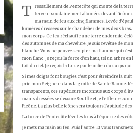
T
ressaillement de Pentecôte qui monte de la ter
ferveur soudainement allumées devant l’icône d
ma main de feu aux cinq flammes. Levée d’épaul
lumières dressées sur le chandelier de mes deux bras. L
mon corps. Ce feu réchauffe une terre endormie, éclô
des automnes de ma chevelure. Je suis revêtue de mon 
blanche. Vous ne pouvez sculpter ma flamme qui n’est p
mon flanc. Je reçois la force d’en haut, tel un arbre en l
toit du ciel. Je reçois la force par le milieu du corps 
Si mes doigts font bougies c’est pour étreindre la nuit p
prie mon Seigneur dans la grotte de Sainte Baume. Ié
transparents, ces supérieurs Inconnus aux corps d’inv
mains dressées se dessine Souffle et je l’effleure com
l’icône. La plus belle icône sera toujours l’aptitude de
La force de Pentecôte lève les bras à l’équerre des côt
Je mets ma main au feu. Puis l’autre. Et vous transmets