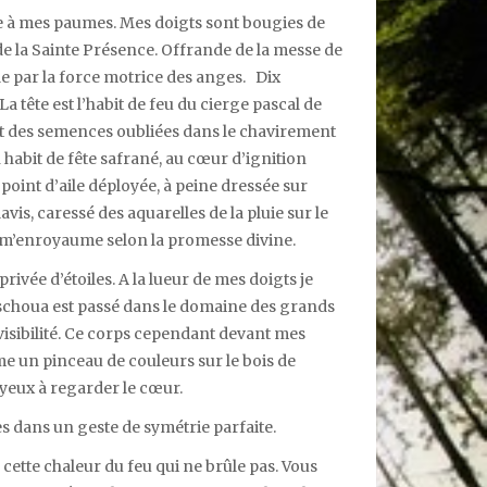
re à mes paumes. Mes doigts sont bougies de
e la Sainte Présence. Offrande de la messe de
e par la force motrice des anges. Dix
a tête est l’habit de feu du cierge pascal de
t des semences oubliées dans le chavirement
habit de fête safrané, au cœur d’ignition
oint d’aile déployée, à peine dressée sur
avis, caressé des aquarelles de la pluie sur le
qui m’enroyaume selon la promesse divine.
rivée d’étoiles. A la lueur de mes doigts je
schoua est passé dans le domaine des grands
isibilité. Ce corps cependant devant mes
me un pinceau de couleurs sur le bois de
s yeux à regarder le cœur.
es dans un geste de symétrie parfaite.
 cette chaleur du feu qui ne brûle pas. Vous