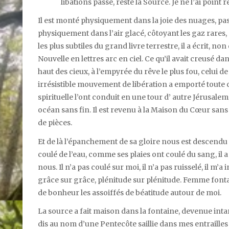
libations passe, reste la Source. Je ne l’ai point 
Il est monté physiquement dans la joie des nuages, pa
physiquement dans l’air glacé, côtoyant les gaz rares,
les plus subtiles du grand livre terrestre, il a écrit, n
Nouvelle en lettres arc en ciel. Ce qu’il avait creusé dan
haut des cieux, à l’empyrée du rêve le plus fou, celui de
irrésistible mouvement de libération a emporté toute clé
spirituelle l’ont conduit en une tour d’ autre Jérusalem
océan sans fin. Il est revenu à la Maison du Cœur sans c
de pièces.
Et de là l’épanchement de sa gloire nous est descendu
coulé de l’eau, comme ses plaies ont coulé du sang, il a 
nous. Il n’a pas coulé sur moi, il n’a pas ruisselé, il
grâce sur grâce, plénitude sur plénitude. Femme font
de bonheur les assoiffés de béatitude autour de moi.
La source a fait maison dans la fontaine, devenue intari
dis au nom d’une Pentecôte saillie dans mes entrailles