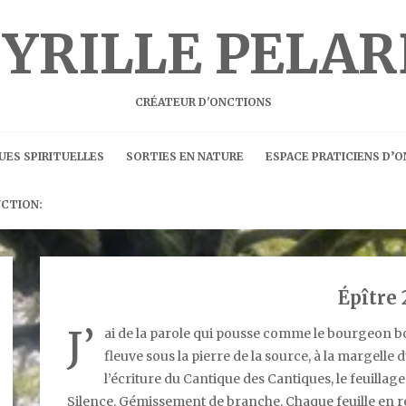
CYRILLE PELAR
CRÉATEUR D'ONCTIONS
UES SPIRITUELLES
SORTIES EN NATURE
ESPACE PRATICIENS D’
NCTION:
Épître 
J’
ai de la parole qui pousse comme le bourgeon bou
fleuve sous la pierre de la source, à la margelle d
l’écriture du Cantique des Cantiques, le feuillag
Silence. Gémissement de branche. Chaque feuille en rel