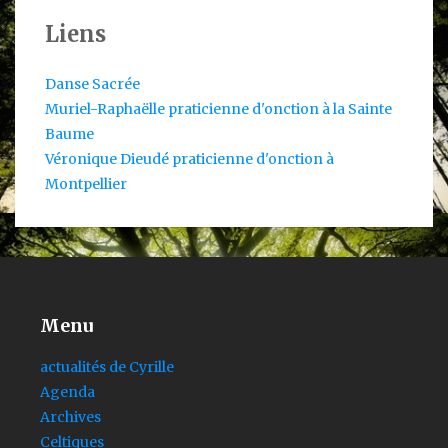
Liens
Danse Sacrée
Muriel-Raphaëlle praticienne d'onction à la Sainte
Baume
Véronique Dieudé praticienne d'onction à
Montpellier
Menu
actualités de Cyrille
Agenda
Archives
Celtiques